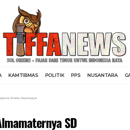
A
KAMTIBMAS
POLITIK
PPS
NUSANTARA
G
pura Sinata-Jayawijaya
Almamaternya SD