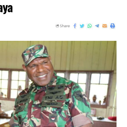
aya
Share