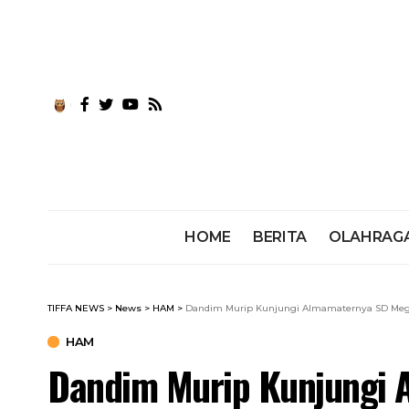
HOME
BERITA
OLAHRAG
TIFFA NEWS
>
News
>
HAM
>
Dandim Murip Kunjungi Almamaternya SD Mega
HAM
Dandim Murip Kunjungi 