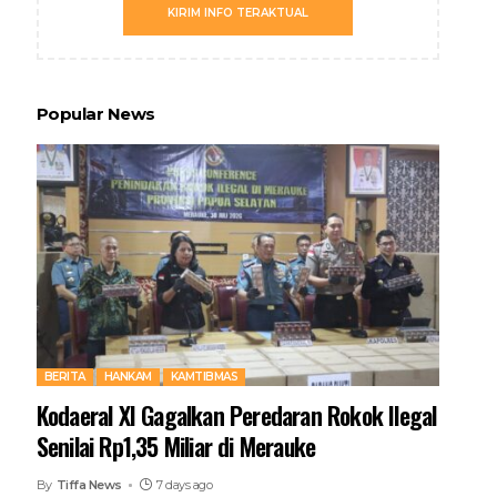
KIRIM INFO TERAKTUAL
Popular News
BERITA
HANKAM
KAMTIBMAS
Kodaeral XI Gagalkan Peredaran Rokok Ilegal
Senilai Rp1,35 Miliar di Merauke
By
Tiffa News
7 days ago