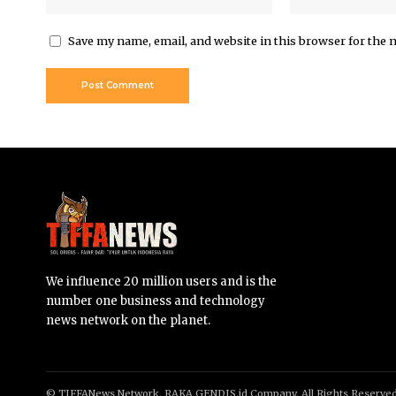
Save my name, email, and website in this browser for the 
We influence 20 million users and is the
number one business and technology
news network on the planet.
© TIFFANews Network. RAKA
GENDIS.id
Company. All Rights Reserve