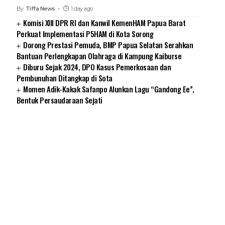
By
Tiffa News
1 day ago
Komisi XIII DPR RI dan Kanwil KemenHAM Papua Barat
Perkuat Implementasi P5HAM di Kota Sorong
Dorong Prestasi Pemuda, BMP Papua Selatan Serahkan
Bantuan Perlengkapan Olahraga di Kampung Kaiburse
Diburu Sejak 2024, DPO Kasus Pemerkosaan dan
Pembunuhan Ditangkap di Sota
Momen Adik-Kakak Safanpo Alunkan Lagu “Gandong Ee”,
Bentuk Persaudaraan Sejati
SUARNEWS.COM