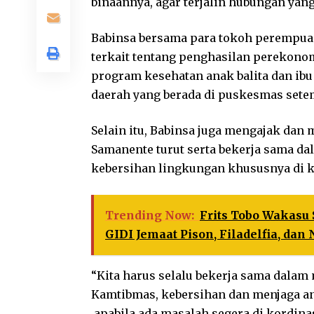
binaannya, agar terjalin hubungan yan
Babinsa bersama para tokoh perempua
terkait tentang penghasilan perekono
program kesehatan anak balita dan ibu
daerah yang berada di puskesmas sete
Selain itu, Babinsa juga mengajak d
Samanente turut serta bekerja sama d
kebersihan lingkungan khususnya di 
Trending Now:
Frits Tobo Wakasu
GIDI Jemaat Pison, Filadelfia, dan 
“Kita harus selalu bekerja sama dala
Kamtibmas, kebersihan dan menjaga an
,apabila ada masalah segera di kordin