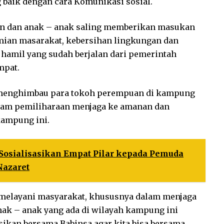
g baik dengan cara Komunikasi sosial.
n dan anak – anak saling memberikan masukan
mian masarakat, kebersihan lingkungan dan
 hamil yang sudah berjalan dari pemerintah
mpat.
an menghimbau para tokoh perempuan di kampung
alam pemiliharaan menjaga ke amanan dan
kampung ini.
 Sosialisasikan Empat Pilar kepada Pemuda
Nazaret
m melayani masyarakat, khususnya dalam menjaga
ak – anak yang ada di wilayah kampung ini
asikan bersama Babinsa agar kita bisa bersama