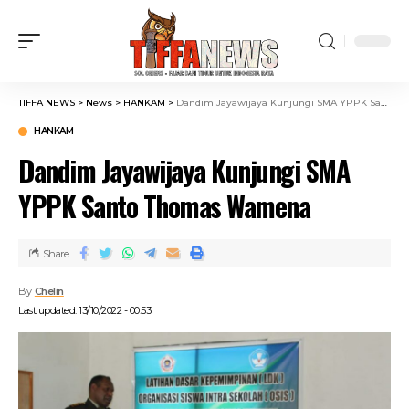
TIFFA NEWS
>
News
>
HANKAM
>
Dandim Jayawijaya Kunjungi SMA YPPK Santo Thomas Wamena
HANKAM
Dandim Jayawijaya Kunjungi SMA
YPPK Santo Thomas Wamena
Share
By
Chelin
Last updated: 13/10/2022 - 00:53