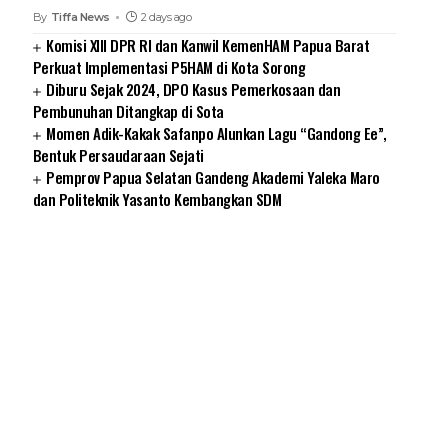
By
Tiffa News
2 days ago
Komisi XIII DPR RI dan Kanwil KemenHAM Papua Barat
Perkuat Implementasi P5HAM di Kota Sorong
Diburu Sejak 2024, DPO Kasus Pemerkosaan dan
Pembunuhan Ditangkap di Sota
Momen Adik-Kakak Safanpo Alunkan Lagu “Gandong Ee”,
Bentuk Persaudaraan Sejati
Pemprov Papua Selatan Gandeng Akademi Yaleka Maro
dan Politeknik Yasanto Kembangkan SDM
SUARNEWS.COM