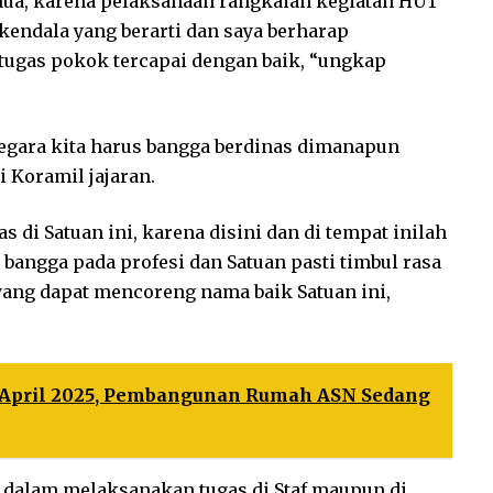
mua, karena pelaksanaan rangkaian kegiatan HUT
kendala yang berarti dan saya berharap
 tugas pokok tercapai dengan baik, “ungkap
egara kita harus bangga berdinas dimanapun
 Koramil jajaran.
di Satuan ini, karena disini dan di tempat inilah
 bangga pada profesi dan Satuan pasti timbul rasa
ang dapat mencoreng nama baik Satuan ini,
 April 2025, Pembangunan Rumah ASN Sedang
i dalam melaksanakan tugas di Staf maupun di