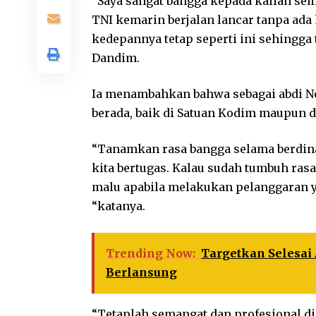
“Saya sangat bangga kepada kalian se
TNI kemarin berjalan lancar tanpa ada 
kedepannya tetap seperti ini sehingga
Dandim.
Ia menambahkan bahwa sebagai abdi N
berada, baik di Satuan Kodim maupun di
“Tanamkan rasa bangga selama berdinas 
kita bertugas. Kalau sudah tumbuh rasa
malu apabila melakukan pelanggaran y
“katanya.
Trending Now:
Targetkan Selesai
Berlansung
“Tetaplah semangat dan profesional d