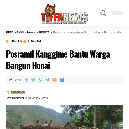
TIFFA NEWS
>
News
>
BERITA
>
Posramil Kanggime Bantu Warga Bangun Honai
BERITA
HANKAM
Posramil Kanggime Bantu Warga
Bangun Honai
Share
By
bungben
Last updated: 26/06/2023 - 23:56