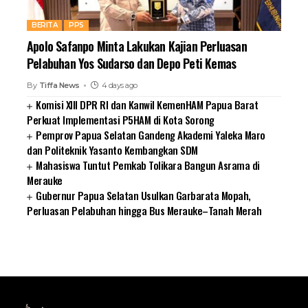
BERITA
PPS
Apolo Safanpo Minta Lakukan Kajian Perluasan
Pelabuhan Yos Sudarso dan Depo Peti Kemas
By
Tiffa News
4 days ago
Komisi XIII DPR RI dan Kanwil KemenHAM Papua Barat
Perkuat Implementasi P5HAM di Kota Sorong
Pemprov Papua Selatan Gandeng Akademi Yaleka Maro
dan Politeknik Yasanto Kembangkan SDM
Mahasiswa Tuntut Pemkab Tolikara Bangun Asrama di
Merauke
Gubernur Papua Selatan Usulkan Garbarata Mopah,
Perluasan Pelabuhan hingga Bus Merauke–Tanah Merah
SUARNEWS.COM