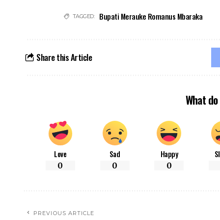
Bupati Merauke Romanus Mbaraka
TAGGED:
Share this Article
What do 
Love
Sad
Happy
S
0
0
0
PREVIOUS ARTICLE