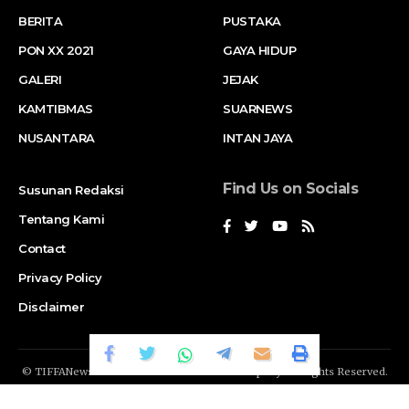
BERITA
PUSTAKA
PON XX 2021
GAYA HIDUP
GALERI
JEJAK
KAMTIBMAS
SUARNEWS
NUSANTARA
INTAN JAYA
Find Us on Socials
Susunan Redaksi
Tentang Kami
Contact
Privacy Policy
Disclaimer
© TIFFANews Network. RAKA
GENDIS.id
Company. All Rights Reserved.
Suar News