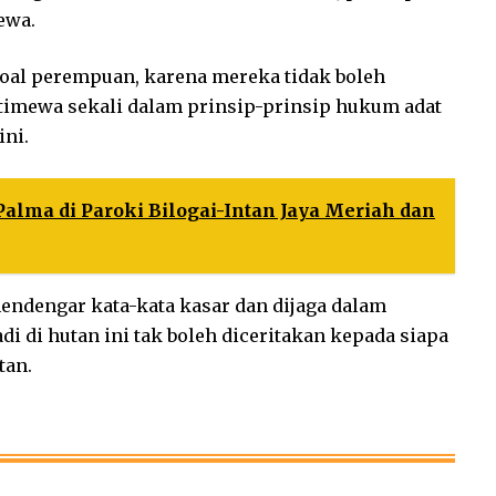
ewa.
soal perempuan, karena mereka tidak boleh
stimewa sekali dalam prinsip-prinsip hukum adat
ini.
alma di Paroki Bilogai-Intan Jaya Meriah dan
endengar kata-kata kasar dan dijaga dalam
di di hutan ini tak boleh diceritakan kepada siapa
tan.