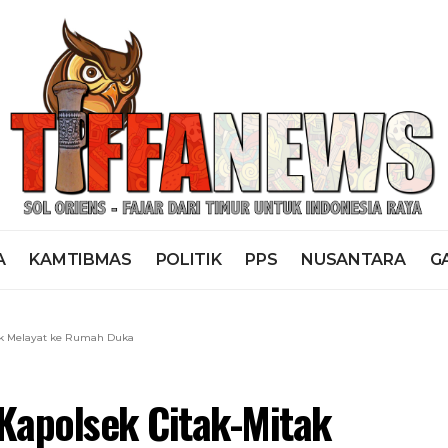
A
KAMTIBMAS
POLITIK
PPS
NUSANTARA
G
ak Melayat ke Rumah Duka
Kapolsek Citak-Mitak