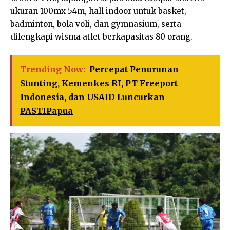
ukuran 100mx 54m, hall indoor untuk basket,
badminton, bola voli, dan gymnasium, serta
dilengkapi wisma atlet berkapasitas 80 orang.
Trending Now:
Percepat Penurunan
Stunting, Kemenkes RI, PT Freeport
Indonesia, dan USAID Luncurkan
PASTIPapua