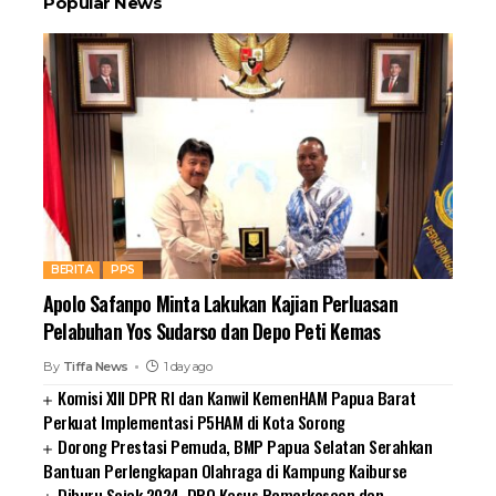
Popular News
BERITA
PPS
Apolo Safanpo Minta Lakukan Kajian Perluasan
Pelabuhan Yos Sudarso dan Depo Peti Kemas
By
Tiffa News
1 day ago
Komisi XIII DPR RI dan Kanwil KemenHAM Papua Barat
Perkuat Implementasi P5HAM di Kota Sorong
Dorong Prestasi Pemuda, BMP Papua Selatan Serahkan
Bantuan Perlengkapan Olahraga di Kampung Kaiburse
Diburu Sejak 2024, DPO Kasus Pemerkosaan dan