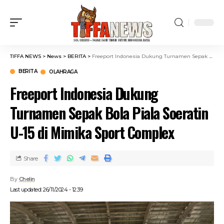
TIFFA NEWS
>
News
>
BERITA
>
Freeport Indonesia Dukung Turnamen Sepak Bola Piala Soeratin U-15 di Mimika Sport Complex
BERITA
OLAHRAGA
Freeport Indonesia Dukung
Turnamen Sepak Bola Piala Soeratin
U-15 di Mimika Sport Complex
Share
By
Chelin
Last updated: 26/11/2024 - 12:39