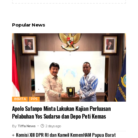
Popular News
BERITA
PPS
Apolo Safanpo Minta Lakukan Kajian Perluasan
Pelabuhan Yos Sudarso dan Depo Peti Kemas
By
Tiffa News
2 days ago
Komisi XIII DPR RI dan Kanwil KemenHAM Papua Barat