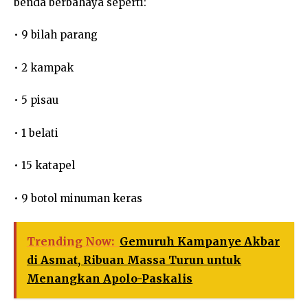
benda berbahaya seperti:
• 9 bilah parang
• 2 kampak
• 5 pisau
• 1 belati
• 15 katapel
• 9 botol minuman keras
Trending Now:
Gemuruh Kampanye Akbar
di Asmat, Ribuan Massa Turun untuk
Menangkan Apolo-Paskalis