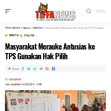
TIFFA NEWS
>
News
>
BERITA
>
Masyarakat Merauke Antusias ke TPS Gunakan Hak Pilih
BERITA
POLITIK
Masyarakat Merauke Antusias ke
TPS Gunakan Hak Pilih
Share
By
bungben
Last updated: 14/02/2024 - 11:38