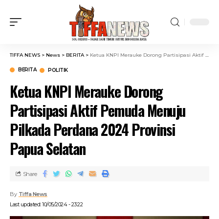
TIFFA NEWS
>
News
>
BERITA
>
Ketua KNPI Merauke Dorong Partisipasi Aktif Pemuda Menuju Pilkada Perdana 2024 Provinsi Papua Selatan
BERITA
POLITIK
Ketua KNPI Merauke Dorong
Partisipasi Aktif Pemuda Menuju
Pilkada Perdana 2024 Provinsi
Papua Selatan
Share
By
Tiffa News
Last updated: 10/05/2024 - 23:22