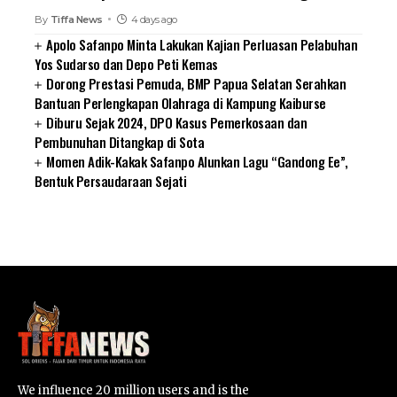
By
Tiffa News
4 days ago
Apolo Safanpo Minta Lakukan Kajian Perluasan Pelabuhan
Yos Sudarso dan Depo Peti Kemas
Dorong Prestasi Pemuda, BMP Papua Selatan Serahkan
Bantuan Perlengkapan Olahraga di Kampung Kaiburse
Diburu Sejak 2024, DPO Kasus Pemerkosaan dan
Pembunuhan Ditangkap di Sota
Momen Adik-Kakak Safanpo Alunkan Lagu “Gandong Ee”,
Bentuk Persaudaraan Sejati
SUARNEWS.COM
We influence 20 million users and is the