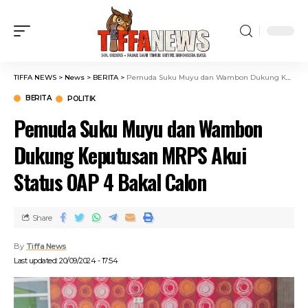
TIFFA NEWS
>
News
>
BERITA
>
Pemuda Suku Muyu dan Wambon Dukung Keputusan MRPS Akui Status OAP 4 Bakal Calon
BERITA
POLITIK
Pemuda Suku Muyu dan Wambon
Dukung Keputusan MRPS Akui
Status OAP 4 Bakal Calon
Share
By
Tiffa News
Last updated: 20/09/2024 - 17:54