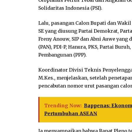
Otopianus Petrus Tebai dan Angkian Goo
Solidaritas Indonesia (PSI).
Lalu, pasangan Calon Bupati dan Wakil 
SE yang diusung Partai Demokrat, Part
Freny Anouw, SIP dan Abni Auwe yang d
(PAN), PDI-P, Hanura, PKS, Partai Buruh,
Pembangunan (PPP).
Koordinator Divisi Teknis Penyelengg
M.Kes., menjelaskan, setelah penetapa
pencabutan nomor urut pasangan calon
Trending Now:
Bappenas: Ekonomi
Pertumbuhan ASEAN
Ia menyampaikan bahwa Rapat Pleno te