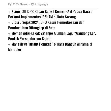
By
Tiffa News
2 days ago
Komisi XIII DPR RI dan Kanwil KemenHAM Papua Barat
Perkuat Implementasi P5HAM di Kota Sorong
Diburu Sejak 2024, DPO Kasus Pemerkosaan dan
Pembunuhan Ditangkap di Sota
Momen Adik-Kakak Safanpo Alunkan Lagu “Gandong Ee”,
Bentuk Persaudaraan Sejati
Mahasiswa Tuntut Pemkab Tolikara Bangun Asrama di
Merauke
SUARNEWS.COM