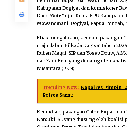
Pemilihan Bupati dan Wakil Bupati Dog
Kabupaten Dogiyai dan komisioner Bawa
Daud Mote,” ujar Ketua KPU Kabupaten 
Mowanemani, Dogiyai, Papua Tengah, M
Elias mengatakan, keenam pasangan Ca
maju dalam Pilkada Dogiyai tahun 2024
Ruben Magai, SIP dan Yosep Douw, A.Md
dan Yani Bobi yang diusung oleh koalis
Nusantara (PKN).
Trending Now:
Kapolres Pimpin L
Polres Sarmi
Kemudian, pasangan Calon Bupati dan W
Kotouki, SE yang diusung oleh koalisi p