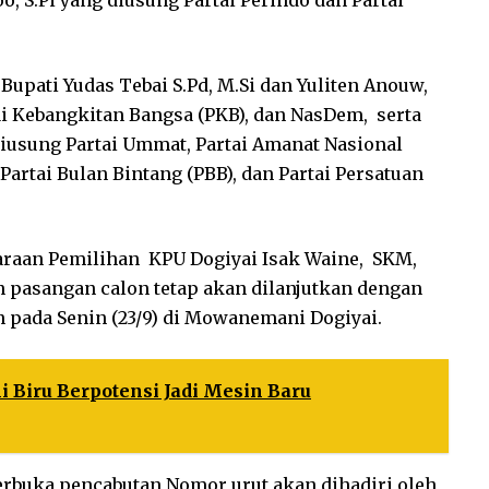
, S.Pi yang diusung Partai Perindo dan Partai
Bupati Yudas Tebai S.Pd, M.Si dan Yuliten Anouw,
ai Kebangkitan Bangsa (PKB), dan NasDem, serta
iusung Partai Ummat, Partai Amanat Nasional
 Partai Bulan Bintang (PBB), dan Partai Persatuan
araan Pemilihan KPU Dogiyai Isak Waine, SKM,
n pasangan calon tetap akan dilanjutkan dengan
 pada Senin (23/9) di Mowanemani Dogiyai.
 Biru Berpotensi Jadi Mesin Baru
rbuka pencabutan Nomor urut akan dihadiri oleh