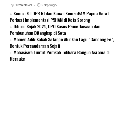
By
Tiffa News
2 days ago
Komisi XIII DPR RI dan Kanwil KemenHAM Papua Barat
Perkuat Implementasi P5HAM di Kota Sorong
Diburu Sejak 2024, DPO Kasus Pemerkosaan dan
Pembunuhan Ditangkap di Sota
Momen Adik-Kakak Safanpo Alunkan Lagu “Gandong Ee”,
Bentuk Persaudaraan Sejati
Mahasiswa Tuntut Pemkab Tolikara Bangun Asrama di
Merauke
SUARNEWS.COM