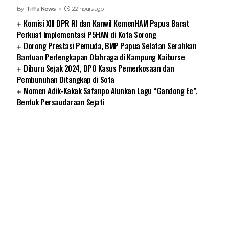
By
Tiffa News
22 hours ago
Komisi XIII DPR RI dan Kanwil KemenHAM Papua Barat
Perkuat Implementasi P5HAM di Kota Sorong
Dorong Prestasi Pemuda, BMP Papua Selatan Serahkan
Bantuan Perlengkapan Olahraga di Kampung Kaiburse
Diburu Sejak 2024, DPO Kasus Pemerkosaan dan
Pembunuhan Ditangkap di Sota
Momen Adik-Kakak Safanpo Alunkan Lagu “Gandong Ee”,
Bentuk Persaudaraan Sejati
SUARNEWS.COM