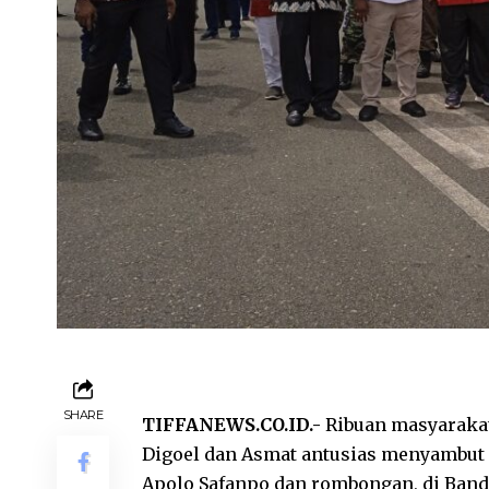
SHARE
TIFFANEWS.CO.ID.-
Ribuan masyarakat
Digoel dan Asmat antusias menyambut k
Apolo Safanpo dan rombongan, di Band