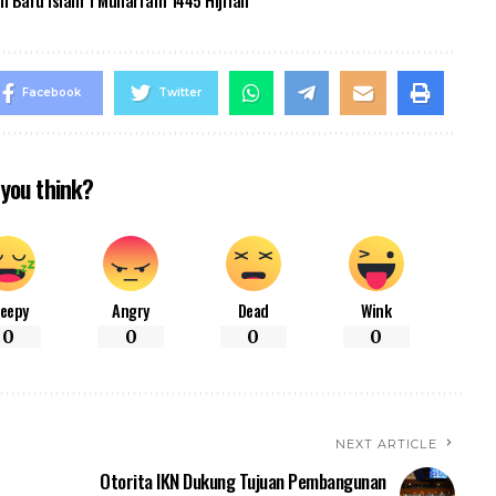
n Baru Islam 1 Muharram 1445 Hijriah
Facebook
Twitter
you think?
leepy
Angry
Dead
Wink
0
0
0
0
NEXT ARTICLE
Otorita IKN Dukung Tujuan Pembangunan