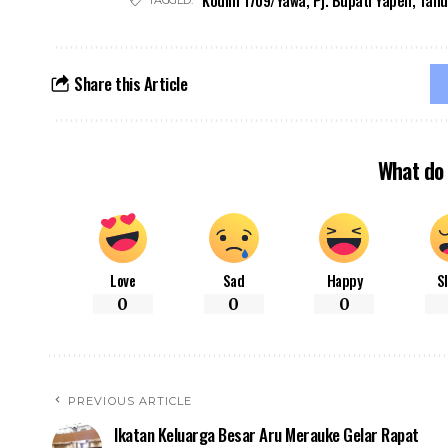
Kodim 1709/Yawa
,
Pj. Bupati Yapen
,
Tahu
TAGGED:
Share this Article
What do 
Love
Sad
Happy
S
0
0
0
PREVIOUS ARTICLE
Ikatan Keluarga Besar Aru Merauke Gelar Rapat