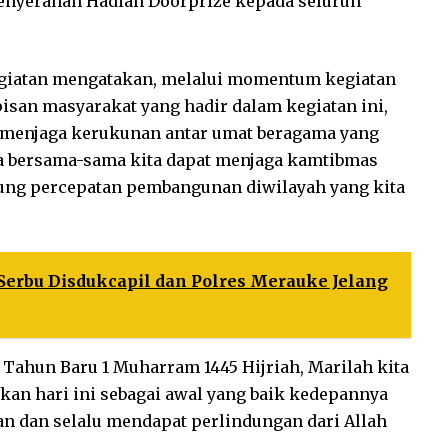
enyerahan Hadiah Doorprize kepada seluruh
egiatan mengatakan, melalui momentum kegiatan
apisan masyarakat yang hadir dalam kegiatan ini,
n menjaga kerukunan antar umat beragama yang
gga bersama-sama kita dapat menjaga kamtibmas
ung percepatan pembangunan diwilayah yang kita
Serbu Disdukcapil dan Polres Merauke Jelang
ahun Baru 1 Muharram 1445 Hijriah, Marilah kita
kan hari ini sebagai awal yang baik kedepannya
n dan selalu mendapat perlindungan dari Allah