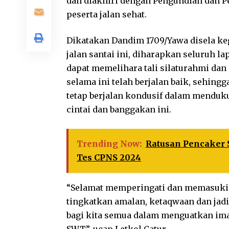
dan diakhiri dengan Pengundian dan P
peserta jalan sehat.
Dikatakan Dandim 1709/Yawa disela k
jalan santai ini, diharapkan seluruh l
dapat memelihara tali silaturahmi da
selama ini telah berjalan baik, sehin
tetap berjalan kondusif dalam menduk
cintai dan banggakan ini.
Trending Now:
Ratusan Pencaker 
Tes CPNS 2024
“Selamat memperingati dan memasuki T
tingkatkan amalan, ketaqwaan dan jadi
bagi kita semua dalam menguatkan ima