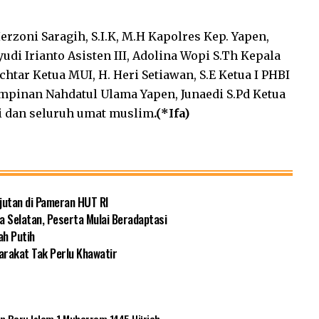
erzoni Saragih, S.I.K, M.H Kapolres Kep. Yapen,
yudi Irianto Asisten III, Adolina Wopi S.Th Kepala
tar Ketua MUI, H. Heri Setiawan, S.E Ketua I PHBI
impinan Nahdatul Ulama Yapen, Junaedi S.Pd Ketua
ri dan seluruh umat muslim
.(*Ifa)
jutan di Pameran HUT RI
a Selatan, Peserta Mulai Beradaptasi
ah Putih
rakat Tak Perlu Khawatir