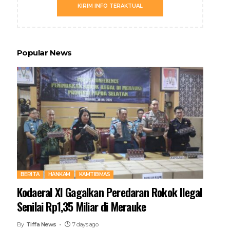
KIRIM INFO TERAKTUAL
Popular News
BERITA
HANKAM
KAMTIBMAS
Kodaeral XI Gagalkan Peredaran Rokok Ilegal
Senilai Rp1,35 Miliar di Merauke
By
Tiffa News
7 days ago