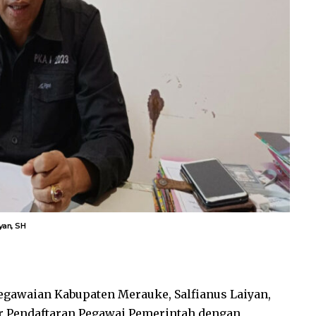
yan, SH
gawaian Kabupaten Merauke, Salfianus Laiyan,
r Pendaftaran Pegawai Pemerintah dengan