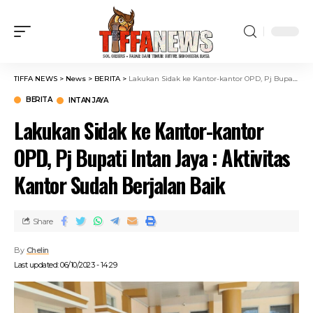
TIFFA NEWS
>
News
>
BERITA
>
Lakukan Sidak ke Kantor-kantor OPD, Pj Bupati Intan Jaya : Aktivitas Kantor Sudah Berjalan Baik
BERITA
INTAN JAYA
Lakukan Sidak ke Kantor-kantor
OPD, Pj Bupati Intan Jaya : Aktivitas
Kantor Sudah Berjalan Baik
Share
By
Chelin
Last updated: 06/10/2023 - 14:29