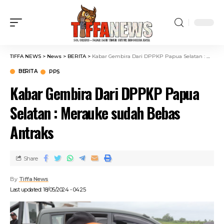
TIFFA NEWS
>
News
>
BERITA
>
Kabar Gembira Dari DPPKP Papua Selatan : Merauke sudah Bebas Antraks
BERITA
PPS
Kabar Gembira Dari DPPKP Papua
Selatan : Merauke sudah Bebas
Antraks
Share
By
Tiffa News
Last updated: 18/05/2024 - 04:25