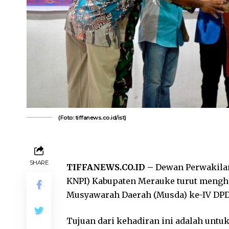
(Foto: tiffanews.co.id/ist)
SHARE
TIFFANEWS.CO.ID –
Dewan Perwakilan
KNPI) Kabupaten Merauke turut mengh
Musyawarah Daerah (Musda) ke-IV DPD 
Tujuan dari kehadiran ini adalah unt