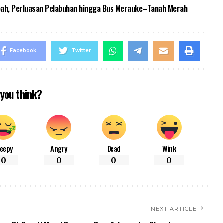
pah, Perluasan Pelabuhan hingga Bus Merauke–Tanah Merah
Facebook
Twitter
you think?
leepy
Angry
Dead
Wink
0
0
0
0
NEXT ARTICLE