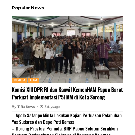
Popular News
BERITA
HAM
Komisi XIII DPR RI dan Kanwil KemenHAM Papua Barat
Perkuat Implementasi P5HAM di Kota Sorong
By
Tiffa News
3 days ago
Apolo Safanpo Minta Lakukan Kajian Perluasan Pelabuhan
Yos Sudarso dan Depo Peti Kemas
Dorong Prestasi Pemuda, BMP Papua Selatan Serahkan
Bantuan Perlengkapan Olahraga di Kampung Kaiburse