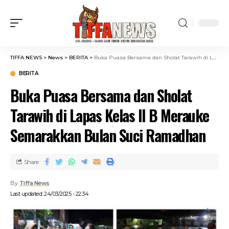
TIFFA NEWS
>
News
>
BERITA
>
Buka Puasa Bersama dan Sholat Tarawih di Lapas Kelas II B Merauke Semarakkan Bulan Suci Ramadhan
BERITA
Buka Puasa Bersama dan Sholat
Tarawih di Lapas Kelas II B Merauke
Semarakkan Bulan Suci Ramadhan
Share
By
Tiffa News
Last updated: 24/03/2025 - 22:34