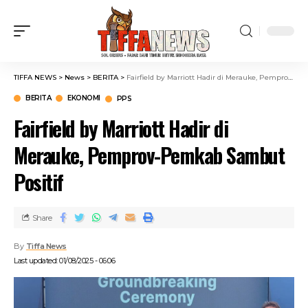
TIFFA NEWS
>
News
>
BERITA
>
Fairfield by Marriott Hadir di Merauke, Pemprov-Pemkab Sambut Positif
BERITA
EKONOMI
PPS
Fairfield by Marriott Hadir di
Merauke, Pemprov-Pemkab Sambut
Positif
Share
By
Tiffa News
Last updated: 01/08/2025 - 06:06