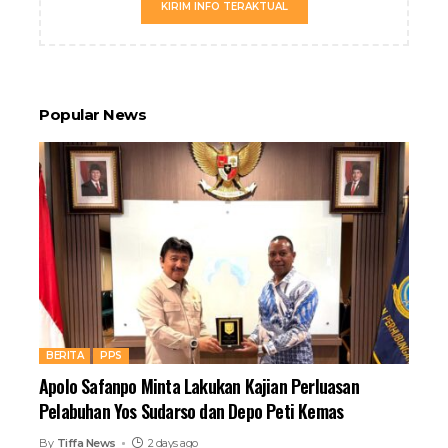
KIRIM INFO TERAKTUAL
Popular News
BERITA
PPS
Apolo Safanpo Minta Lakukan Kajian Perluasan
Pelabuhan Yos Sudarso dan Depo Peti Kemas
By
Tiffa News
2 days ago