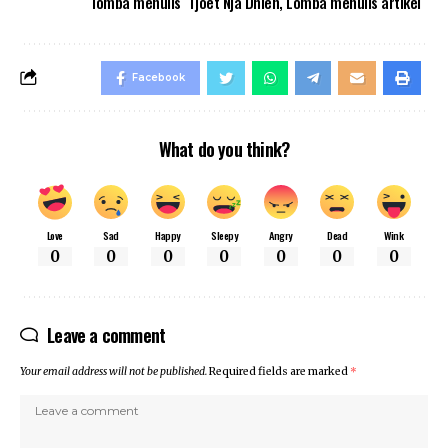
lomba menulis Tjoet Nja Dhien
,
Lomba menulis artikel
Facebook
What do you think?
Love
Sad
Happy
Sleepy
Angry
Dead
Wink
0
0
0
0
0
0
0
Leave a comment
Your email address will not be published.
Required fields are marked
*