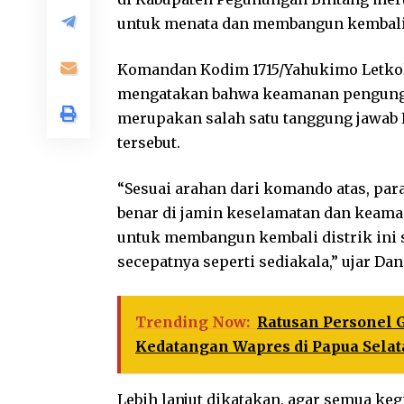
untuk menata dan membangun kembali 
Komandan Kodim 1715/Yahukimo Letkol I
mengatakan bahwa keamanan pengungsi
merupakan salah satu tanggung jawab
tersebut.
“Sesuai arahan dari komando atas, par
benar di jamin keselamatan dan keam
untuk membangun kembali distrik ini 
secepatnya seperti sediakala,” ujar Dan
Trending Now:
Ratusan Personel 
Kedatangan Wapres di Papua Sela
Lebih lanjut dikatakan, agar semua keg