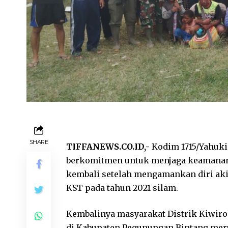
SHARE
TIFFANEWS.CO.ID,-
Kodim 1715/Yahuki
berkomitmen untuk menjaga keamanan m
kembali setelah mengamankan diri aki
KST pada tahun 2021 silam.
Kembalinya masyarakat Distrik Kiwiro
di Kabupaten Pegunungan Bintang mer