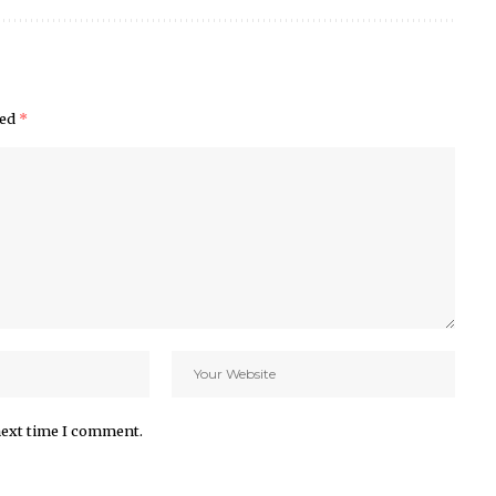
ked
*
next time I comment.