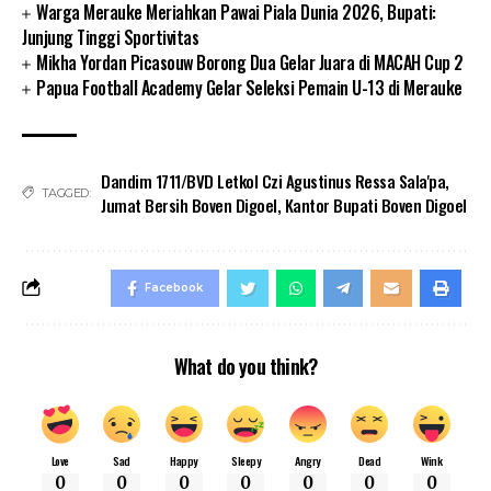
Warga Merauke Meriahkan Pawai Piala Dunia 2026, Bupati:
Junjung Tinggi Sportivitas
Mikha Yordan Picasouw Borong Dua Gelar Juara di MACAH Cup 2
Papua Football Academy Gelar Seleksi Pemain U-13 di Merauke
Dandim 1711/BVD Letkol Czi Agustinus Ressa Sala'pa
,
TAGGED:
Jumat Bersih Boven Digoel
,
Kantor Bupati Boven Digoel
Facebook
What do you think?
Love
Sad
Happy
Sleepy
Angry
Dead
Wink
0
0
0
0
0
0
0