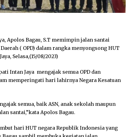
aya, Apolos Bagau, S.T memimpin jalan santai
t Daerah ( OPD) dalam rangka menyongsong HUT
aya, Selasa,(15/08/2023)
upati Intan Jaya mengajak semua OPD dan
lam memperingati hari lahirnya Negara Kesatuan
engajak semua, baik ASN, anak sekolah maupun
an santai,”kata Apolos Bagau.
ambut hari HUT negara Republik Indonesia yang
olos Bagau sambil membuka kegiatan jalan