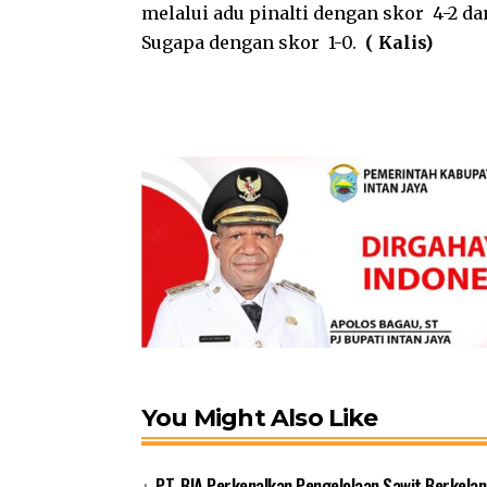
melalui adu pinalti dengan skor 4-2 d
Sugapa dengan skor 1-0.
( Kalis)
You Might Also Like
PT. BIA Perkenalkan Pengelolaan Sawit Berkelan