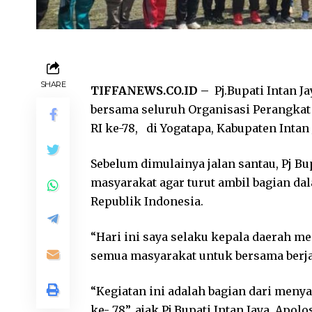
SHARE
TIFFANEWS.CO.ID –
Pj.Bupati Intan J
bersama seluruh Organisasi Perangka
RI ke-78, di Yogatapa, Kabupaten Intan J
Sebelum dimulainya jalan santau, Pj B
masyarakat agar turut ambil bagian da
Republik Indonesia.
“Hari ini saya selaku kepala daerah m
semua masyarakat untuk bersama berjal
“Kegiatan ini adalah bagian dari meny
ke- 78”, ajak Pj.Bupati Intan Jaya, Ap