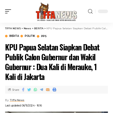
TIFFA NEWS
>
News
>
BERITA
>
KPU Papua Selatan Siapkan Debat Publik Calon Gubernur dan Wakil Gubernur : Dua Kali di Merauke, 1 Kali di Jakarta
BERITA
POLITIK
PPS
KPU Papua Selatan Siapkan Debat
Publik Calon Gubernur dan Wakil
Gubernur : Dua Kali di Merauke, 1
Kali di Jakarta
Share
By
Tiffa News
Last updated: 06/10/2024 - 16:16