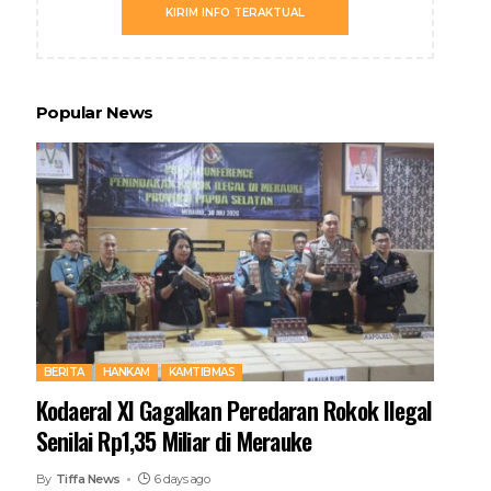
KIRIM INFO TERAKTUAL
Popular News
BERITA
HANKAM
KAMTIBMAS
Kodaeral XI Gagalkan Peredaran Rokok Ilegal
Senilai Rp1,35 Miliar di Merauke
By
Tiffa News
6 days ago