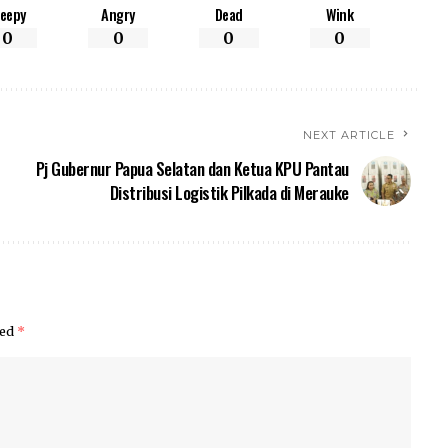
leepy
Angry
Dead
Wink
0
0
0
0
NEXT ARTICLE
Pj Gubernur Papua Selatan dan Ketua KPU Pantau
Distribusi Logistik Pilkada di Merauke
ked
*