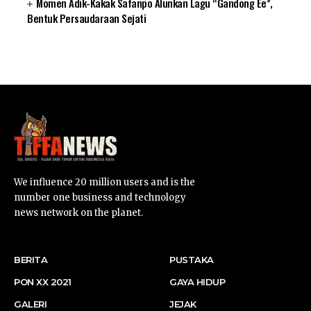
Momen Adik-Kakak Safanpo Alunkan Lagu “Gandong Ee”,
Bentuk Persaudaraan Sejati
SUARNEWS.COM
We influence 20 million users and is the
number one business and technology
news network on the planet.
BERITA
PUSTAKA
PON XX 2021
GAYA HIDUP
GALERI
JEJAK