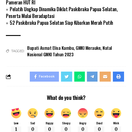
Pameran HUT RI
Pelatih Ungkap Dinamika Diklat Paskibraka Papua Selatan,
Peserta Mulai Beradaptasi
52 Paskibraka Papua Selatan Siap Kibarkan Merah Putih
Bupati Asmat Elisa Kambu
,
GMKI Merauke
,
Natal
TAGGED:
Nasional GMKI Tahun 2023
Facebook
What do you think?
Love
Sad
Happy
Sleepy
Angry
Dead
Wink
1
0
0
0
0
0
0