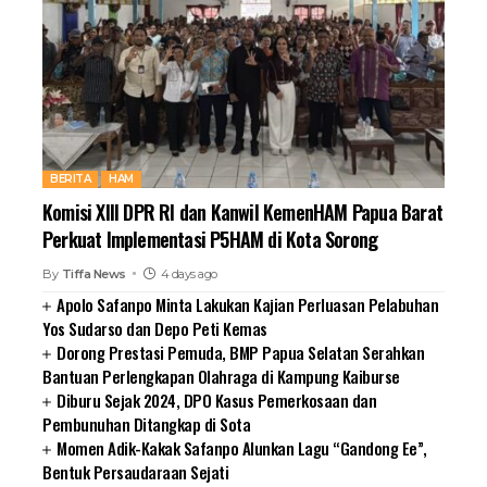
BERITA
HAM
Komisi XIII DPR RI dan Kanwil KemenHAM Papua Barat
Perkuat Implementasi P5HAM di Kota Sorong
By
Tiffa News
4 days ago
Apolo Safanpo Minta Lakukan Kajian Perluasan Pelabuhan
Yos Sudarso dan Depo Peti Kemas
Dorong Prestasi Pemuda, BMP Papua Selatan Serahkan
Bantuan Perlengkapan Olahraga di Kampung Kaiburse
Diburu Sejak 2024, DPO Kasus Pemerkosaan dan
Pembunuhan Ditangkap di Sota
Momen Adik-Kakak Safanpo Alunkan Lagu “Gandong Ee”,
Bentuk Persaudaraan Sejati