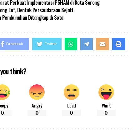
 Barat Perkuat Implementasi P5HAM di Kota Sorong
ng Ee”, Bentuk Persaudaraan Sejati
n Pembunuhan Ditangkap di Sota
Facebook
Twitter
you think?
leepy
Angry
Dead
Wink
0
0
0
0