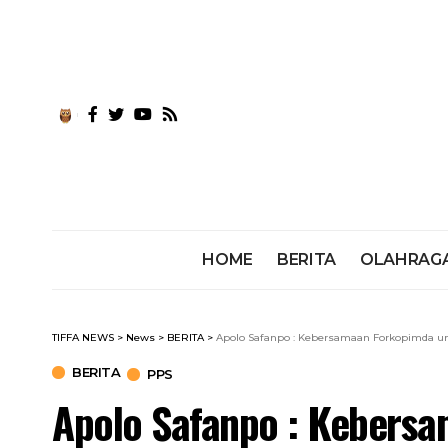
HOME
BERITA
OLAHRAG
TIFFA NEWS
>
News
>
BERITA
>
Apolo Safanpo : Kebersamaan Forkopimda u
BERITA
PPS
Apolo Safanpo : Kebers