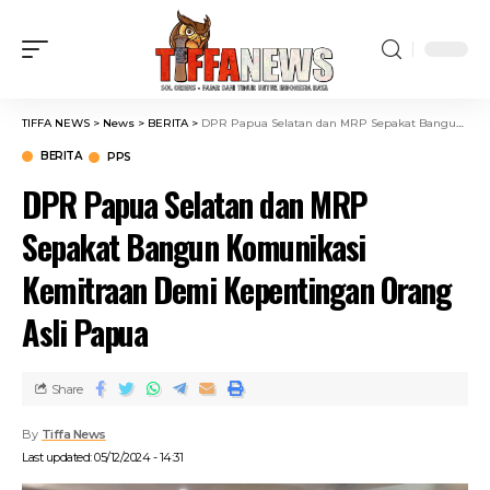
TIFFA NEWS
>
News
>
BERITA
>
DPR Papua Selatan dan MRP Sepakat Bangun Komunikasi Kemitraan Demi Kepentingan Orang Asli Papua
BERITA
PPS
DPR Papua Selatan dan MRP
Sepakat Bangun Komunikasi
Kemitraan Demi Kepentingan Orang
Asli Papua
Share
By
Tiffa News
Last updated: 05/12/2024 - 14:31