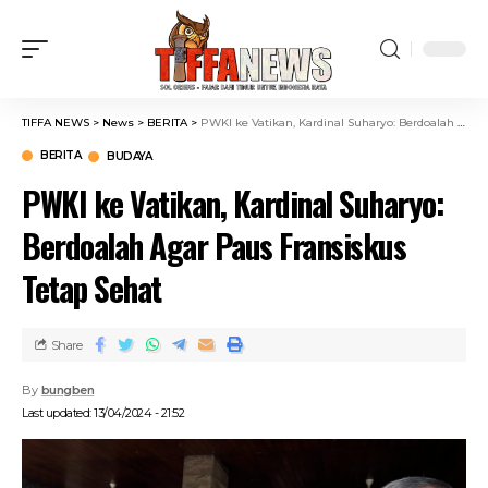
TIFFA NEWS
>
News
>
BERITA
>
PWKI ke Vatikan, Kardinal Suharyo: Berdoalah Agar Paus Fransiskus Tetap Sehat
BERITA
BUDAYA
PWKI ke Vatikan, Kardinal Suharyo:
Berdoalah Agar Paus Fransiskus
Tetap Sehat
Share
By
bungben
Last updated: 13/04/2024 - 21:52