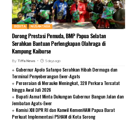
BERITA
NUSANTARA
Dorong Prestasi Pemuda, BMP Papua Selatan
Serahkan Bantuan Perlengkapan Olahraga di
Kampung Kaiburse
By
Tiffa News
5 days ago
Gubernur Apolo Safanpo Serahkan Hibah Dermaga dan
Terminal Penyeberangan Ewer-Agats
Perceraian di Merauke Meningkat, 328 Perkara Tercatat
hingga Awal Juli 2026
Bupati Asmat Minta Dukungan Gubernur Bangun Jalan dan
Jembatan Agats-Ewer
Komisi XIII DPR RI dan Kanwil KemenHAM Papua Barat
Perkuat Implementasi P5HAM di Kota Sorong
SUARNEWS.COM