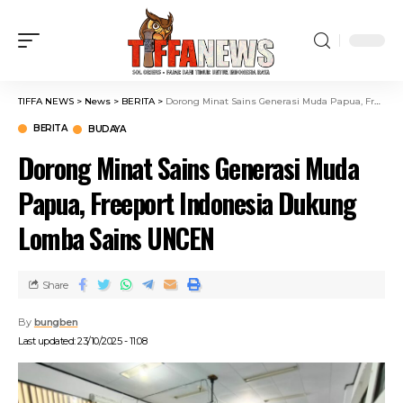
TIFFA NEWS
>
News
>
BERITA
>
Dorong Minat Sains Generasi Muda Papua, Freeport Indonesia Dukung Lomba Sains UNCEN
BERITA
BUDAYA
Dorong Minat Sains Generasi Muda
Papua, Freeport Indonesia Dukung
Lomba Sains UNCEN
Share
By
bungben
Last updated: 23/10/2025 - 11:08