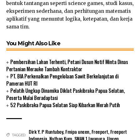
bentuk tantangan seperti science games, studi kasus,
eksperimen sederhana, dan perhitungan matematis
aplikatif yang menuntut logika, ketepatan, dan kerja
sama tim.
You Might Also Like
Pembersihan Lahan Terhenti, Petani Dusun Notif Minta Dinas
Pertanian Merauke Tambah Kontraktor
PT. BIA Perkenalkan Pengelolaan Sawit Berkelanjutan di
Pameran HUT RI
Pelatih Ungkap Dinamika Diklat Paskibraka Papua Selatan,
Peserta Mulai Beradaptasi
52 Paskibraka Papua Selatan Siap Kibarkan Merah Putih
Dirk Y. P Runtuboy
,
Fmipa uncen
,
Freeport
,
Freeport
TAGGED:
Indonesia
,
Nathan Kum
,
SMAN 1 Jayapura
,
Uncen