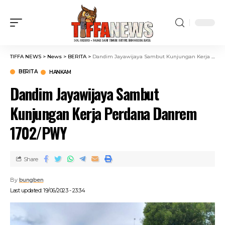
TIFFA NEWS
>
News
>
BERITA
>
Dandim Jayawijaya Sambut Kunjungan Kerja Perdana Danrem 1702/PWY
BERITA
HANKAM
Dandim Jayawijaya Sambut
Kunjungan Kerja Perdana Danrem
1702/PWY
Share
By
bungben
Last updated: 19/06/2023 - 23:34