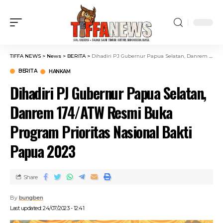
TIFFA NEWS
>
News
>
BERITA
>
Dihadiri PJ Gubernur Papua Selatan, Danrem 174/ATW Resmi Buka Program Prioritas Nasional Bakti Papua 2023
BERITA
HANKAM
Dihadiri PJ Gubernur Papua Selatan,
Danrem 174/ATW Resmi Buka
Program Prioritas Nasional Bakti
Papua 2023
Share
By
bungben
Last updated: 24/07/2023 - 12:41