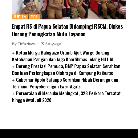
BERITA
PPS
Empat RS di Papua Selatan Didampingi RSCM, Dinkes
Dorong Peningkatan Mutu Layanan
By
Tiffa News
6 days ago
Ketua Marga Balagaize Urumb Ajak Warga Dukung
Ketahanan Pangan dan Jaga Kamtibmas Jelang HUT RI
Dorong Prestasi Pemuda, BMP Papua Selatan Serahkan
Bantuan Perlengkapan Olahraga di Kampung Kaiburse
Gubernur Apolo Safanpo Serahkan Hibah Dermaga dan
Terminal Penyeberangan Ewer-Agats
Perceraian di Merauke Meningkat, 328 Perkara Tercatat
hingga Awal Juli 2026
SUARNEWS.COM