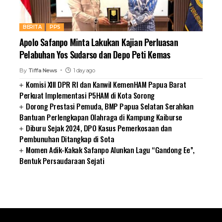
BERITA
PPS
Apolo Safanpo Minta Lakukan Kajian Perluasan
Pelabuhan Yos Sudarso dan Depo Peti Kemas
By
Tiffa News
1 day ago
Komisi XIII DPR RI dan Kanwil KemenHAM Papua Barat
Perkuat Implementasi P5HAM di Kota Sorong
Dorong Prestasi Pemuda, BMP Papua Selatan Serahkan
Bantuan Perlengkapan Olahraga di Kampung Kaiburse
Diburu Sejak 2024, DPO Kasus Pemerkosaan dan
Pembunuhan Ditangkap di Sota
Momen Adik-Kakak Safanpo Alunkan Lagu “Gandong Ee”,
Bentuk Persaudaraan Sejati
SUARNEWS.COM