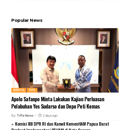
Popular News
BERITA
PPS
Apolo Safanpo Minta Lakukan Kajian Perluasan
Pelabuhan Yos Sudarso dan Depo Peti Kemas
By
Tiffa News
2 days ago
Komisi XIII DPR RI dan Kanwil KemenHAM Papua Barat
Perkuat Implementasi P5HAM di Kota Sorong