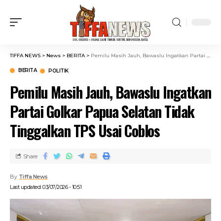
TIFFA NEWS
>
News
>
BERITA
>
Pemilu Masih Jauh, Bawaslu Ingatkan Partai Golkar Papua Selatan Tidak Tinggalkan TPS Usai Coblos
BERITA
POLITIK
Pemilu Masih Jauh, Bawaslu Ingatkan
Partai Golkar Papua Selatan Tidak
Tinggalkan TPS Usai Coblos
Share
By
Tiffa News
Last updated: 03/07/2026 - 10:51