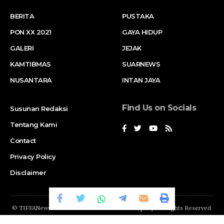
BERITA
PUSTAKA
PON XX 2021
GAYA HIDUP
GALERI
JEJAK
KAMTIBMAS
SUARNEWS
NUSANTARA
INTAN JAYA
Find Us on Socials
Susunan Redaksi
Tentang Kami
Contact
Privacy Policy
Disclaimer
© TIFFANews Network. RAKA
GENDIS.id
Company. All Rights Reserved.
Suar News