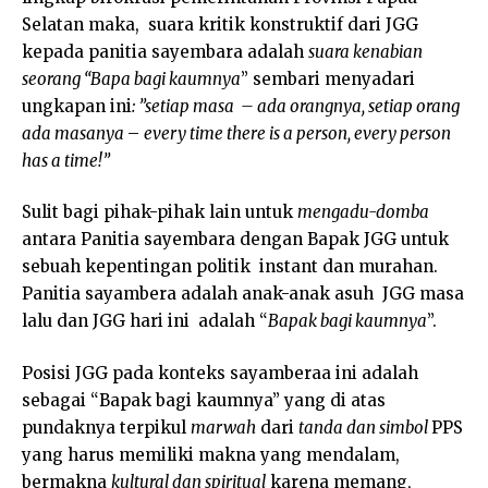
Selatan maka, suara kritik konstruktif dari JGG
kepada panitia sayembara adalah
suara kenabian
seorang “Bapa bagi kaumnya
” sembari menyadari
ungkapan ini
: ”setiap masa – ada orangnya, setiap orang
ada masanya
–
every time there is a person, every person
has a time!”
Sulit bagi pihak-pihak lain untuk
mengadu-domba
antara Panitia sayembara dengan Bapak JGG untuk
sebuah kepentingan politik instant dan murahan.
Panitia sayambera adalah anak-anak asuh JGG masa
lalu dan JGG hari ini adalah “
Bapak bagi kaumnya
”.
Posisi JGG pada konteks sayamberaa ini adalah
sebagai “Bapak bagi kaumnya” yang di atas
pundaknya terpikul
marwah
dari
tanda dan simbol
PPS
yang harus memiliki makna yang mendalam,
bermakna
kultural dan spiritual
karena memang,