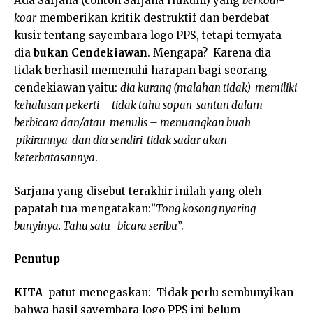
Ada Sarjana (contoh Sarjana Hukum) yang
berkoar-
koar
memberikan kritik destruktif dan berdebat
kusir tentang sayembara logo PPS, tetapi ternyata
dia
bukan Cendekiawan
. Mengapa? Karena dia
tidak berhasil memenuhi harapan bagi seorang
cendekiawan yaitu:
dia kurang (malahan tidak) memiliki
kehalusan pekerti – tidak tahu sopan-santun dalam
berbicara dan/atau menulis – menuangkan buah
pikirannya dan dia sendiri tidak sadar akan
keterbatasannya
.
Sarjana yang disebut terakhir inilah yang oleh
papatah tua mengatakan:”
Tong kosong nyaring
bunyinya. Tahu satu- bicara seribu
”.
Penutup
KITA
patut menegaskan: Tidak perlu sembunyikan
bahwa hasil sayembara logo PPS ini belum