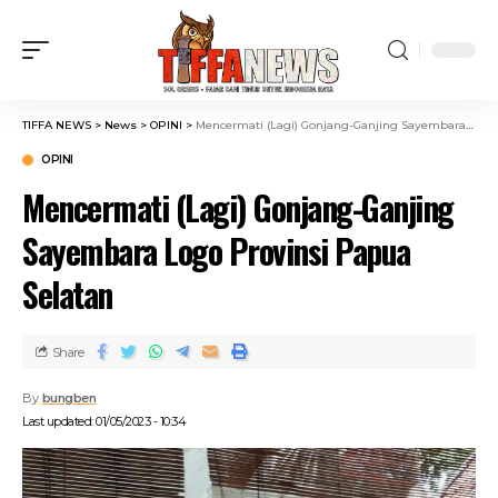
TIFFA NEWS
>
News
>
OPINI
>
Mencermati (Lagi) Gonjang-Ganjing Sayembara Logo Provinsi Papua Selatan
OPINI
Mencermati (Lagi) Gonjang-Ganjing
Sayembara Logo Provinsi Papua
Selatan
Share
By
bungben
Last updated: 01/05/2023 - 10:34