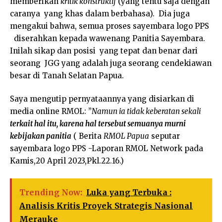
memberikan
kritik konstruktif
(yang tentu saja dengan
caranya yang khas dalam berbahasa). Dia juga
mengakui bahwa, semua proses sayembara logo PPS
diserahkan kepada wawenang Panitia Sayembara.
Inilah sikap dan posisi yang tepat dan benar dari
seorang JGG yang adalah juga seorang cendekiawan
besar di Tanah Selatan Papua.
Saya mengutip pernyataannya yang disiarkan di
media online RMOL: ”
Namun ia tidak keberatan
sekali
terkait hal itu, karena hal tersebut semuanya murni
kebijakan panitia
( Berita
RMOL Papua
seputar
sayembara logo PPS -Laporan RMOL Network pada
Kamis,20 April 2023,Pkl.22.16.)
Trending Now:
Luka yang Terbuka :
Analisis Kritis Proyek Strategis Nasional
Merauke