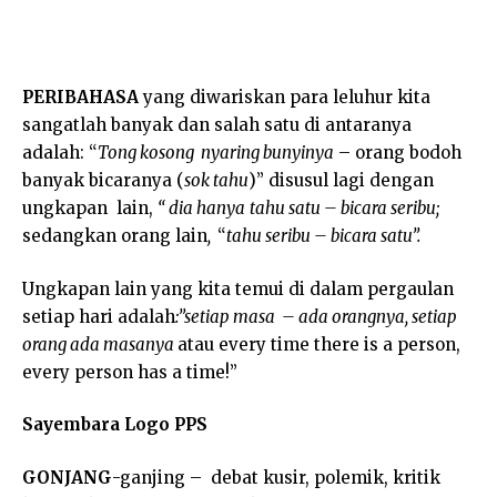
PERIBAHASA
yang diwariskan para leluhur kita
sangatlah banyak dan salah satu di antaranya
adalah: “
Tong kosong nyaring bunyinya
– orang bodoh
banyak bicaranya (
sok tahu
)” disusul lagi dengan
ungkapan lain,
“ dia hanya
tahu satu – bicara seribu;
sedangkan orang lain
,
“
tahu seribu – bicara satu”.
Ungkapan lain yang kita temui di dalam pergaulan
setiap hari adalah
:”setiap masa – ada orangnya, setiap
orang ada masanya
atau every time there is a person,
every person has a time!”
Sayembara Logo PPS
GONJANG
-ganjing – debat kusir, polemik, kritik