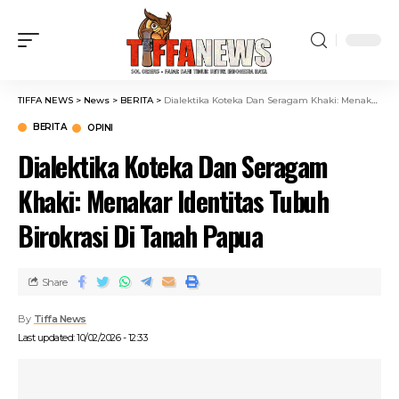
TIFFA NEWS
>
News
>
BERITA
>
Dialektika Koteka Dan Seragam Khaki: Menakar Identitas Tubuh Birokrasi Di Tanah Papua
BERITA
OPINI
Dialektika Koteka Dan Seragam
Khaki: Menakar Identitas Tubuh
Birokrasi Di Tanah Papua
Share
By
Tiffa News
Last updated: 10/02/2026 - 12:33