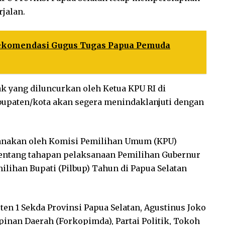
rjalan.
komendasi Gugus Tugas Papua Pemuda
ak yang diluncurkan oleh Ketua KPU RI di
upaten/kota akan segera menindaklanjuti dengan
sanakan oleh Komisi Pemilihan Umum (KPU)
tentang tahapan pelaksanaan Pemilihan Gubernur
milihan Bupati (Pilbup) Tahun di Papua Selatan
sten 1 Sekda Provinsi Papua Selatan, Agustinus Joko
pinan Daerah (Forkopimda), Partai Politik, Tokoh