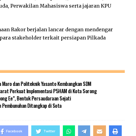
da, Perwakilan Mahasiswa serta jajaran KPU
naan Rakor berjalan lancar dengan mendengar
ara stakeholder terkait persiapan Pilkada
a Maro dan Politeknik Yasanto Kembangkan SDM
 Barat Perkuat Implementasi P5HAM di Kota Sorong
ng Ee”, Bentuk Persaudaraan Sejati
n Pembunuhan Ditangkap di Sota
Facebook
Twitter