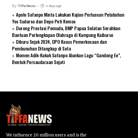
By
Tiffa News
4 days ago
Apolo Safanpo Minta Lakukan Kajian Perluasan Pelabuhan
Yos Sudarso dan Depo Peti Kemas
Dorong Prestasi Pemuda, BMP Papua Selatan Serahkan
Bantuan Perlengkapan Olahraga di Kampung Kaiburse
Diburu Sejak 2024, DPO Kasus Pemerkosaan dan
Pembunuhan Ditangkap di Sota
Momen Adik-Kakak Safanpo Alunkan Lagu “Gandong Ee”,
Bentuk Persaudaraan Sejati
SUARNEWS.COM
We influence 20 million users and is the