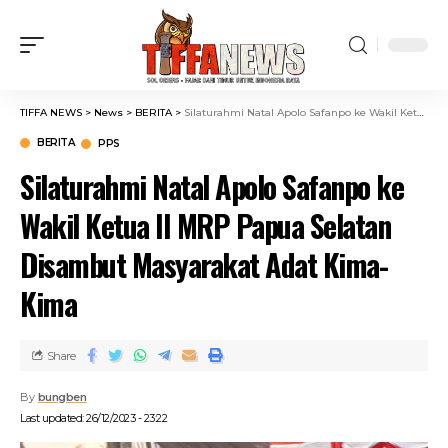
TIFFA NEWS
>
News
>
BERITA
>
Silaturahmi Natal Apolo Safanpo ke Wakil Ketua II MRP Papua Selatan Disambut Masyarakat Adat Kima-Kima
BERITA
PPS
Silaturahmi Natal Apolo Safanpo ke
Wakil Ketua II MRP Papua Selatan
Disambut Masyarakat Adat Kima-
Kima
Share
By
bungben
Last updated: 26/12/2023 - 23:22