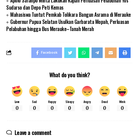
Apolo Safanpo Minta Lakukan Kajian Perluasan Pelabuhan Yos
Sudarso dan Depo Peti Kemas
Mahasiswa Tuntut Pemkab Tolikara Bangun Asrama di Merauke
Gubernur Papua Selatan Usulkan Garbarata Mopah, Perluasan
Pelabuhan hingga Bus Merauke–Tanah Merah
Facebook
What do you think?
Love
Sad
Happy
Sleepy
Angry
Dead
Wink
0
0
0
0
0
0
0
Leave a comment