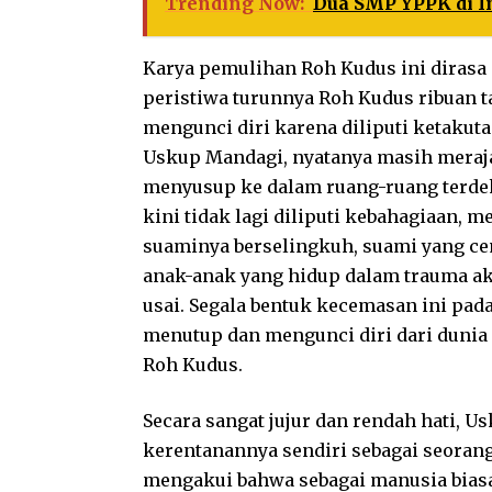
Trending Now:
Dua SMP YPPK di I
Karya pemulihan Roh Kudus ini dirasa 
peristiwa turunnya Roh Kudus ribuan t
mengunci diri karena diliputi ketakuta
Uskup Mandagi, nyatanya masih meraja
menyusup ke dalam ruang-ruang terdek
kini tidak lagi diliputi kebahagiaan, m
suaminya berselingkuh, suami yang c
anak-anak yang hidup dalam trauma ak
usai. Segala bentuk kecemasan ini p
menutup dan mengunci diri dari dunia 
Roh Kudus.
Secara sangat jujur dan rendah hati, 
kerentanannya sendiri sebagai seoran
mengakui bahwa sebagai manusia biasa,