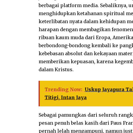
berbagai platform media. Sebaliknya, 
menghidupkan ketahanan spiritual mela
keterlibatan nyata dalam kehidupan m
harapan dengan membagikan fenomena 
ribuan kaum muda dari Eropa, Amerika, 
berbondong-bondong kembali ke pangku
kebebasan absolut dan kekayaan mater
memberikan kepuasan, karena kegembi
dalam Kristus.
Trending Now:
Uskup Jayapura Ta
Titigi, Intan Jaya
Sebagai pamungkas dari seluruh rang
pesan penuh belas kasih dari Paus Fr
pernah lelah mengampuni, namun just