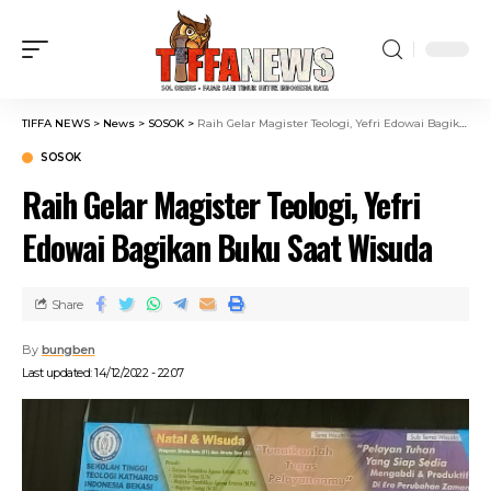
TIFFA NEWS
>
News
>
SOSOK
>
Raih Gelar Magister Teologi, Yefri Edowai Bagikan Buku Saat Wisuda
SOSOK
Raih Gelar Magister Teologi, Yefri
Edowai Bagikan Buku Saat Wisuda
Share
By
bungben
Last updated: 14/12/2022 - 22:07