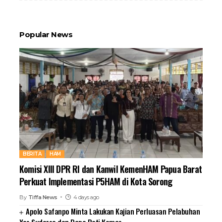
Popular News
BERITA
HAM
Komisi XIII DPR RI dan Kanwil KemenHAM Papua Barat
Perkuat Implementasi P5HAM di Kota Sorong
By
Tiffa News
4 days ago
Apolo Safanpo Minta Lakukan Kajian Perluasan Pelabuhan
Yos Sudarso dan Depo Peti Kemas