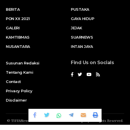
BERITA
PUSTAKA
PON XX 2021
GAYA HIDUP
GALERI
JEJAK
KAMTIBMAS
SUARNEWS
NUSANTARA
INTAN JAYA
Find Us on Socials
Susunan Redaksi
Tentang Kami
Contact
Privacy Policy
Disclaimer
© TIFFANews Network. RAKA
GENDIS.id
Company. All Rights Reserved.
Suar News