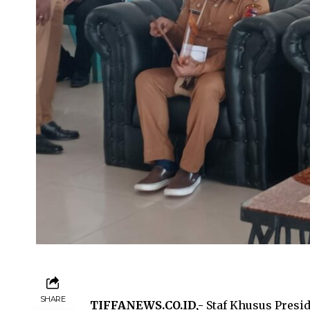
SHARE
TIFFANEWS.CO.ID,-
Staf Khusus Presi