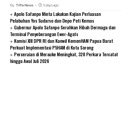
By
Tiffa News
5 days ago
Apolo Safanpo Minta Lakukan Kajian Perluasan
Pelabuhan Yos Sudarso dan Depo Peti Kemas
Gubernur Apolo Safanpo Serahkan Hibah Dermaga dan
Terminal Penyeberangan Ewer-Agats
Komisi XIII DPR RI dan Kanwil KemenHAM Papua Barat
Perkuat Implementasi P5HAM di Kota Sorong
Perceraian di Merauke Meningkat, 328 Perkara Tercatat
hingga Awal Juli 2026
SUARNEWS.COM